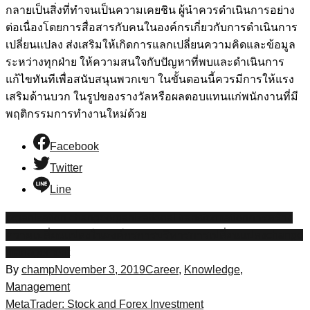
กลายเป็นสิ่งที่ทำจนเป็นความเคยชิน ผู้นำควรดำเนินการอย่าง
ต่อเนื่องโดยการสื่อสารกับคนในองค์กรเกี่ยวกับการดำเนินการ
เปลี่ยนแปลง ส่งเสริมให้เกิดการแลกเปลี่ยนความคิดและข้อมูล
ระหว่างทุกฝ่าย ให้ความสนใจกับปัญหาที่พบและดำเนินการ
แก้ไขทันทีเพื่อสนับสนุนพวกเขา ในขั้นตอนนี้ควรมีการให้แรง
เสริมด้านบวก ในรูปของรางวัลหรือผลตอบแทนแก่พนักงานที่มี
พฤติกรรมการทำงานใหม่ด้วย
Facebook
Twitter
Line
organization change
organizational transformation
การสร้าง
ความเปลี่ยนแปลงในองค์กร
การบริหารการเปลี่ยนแปลง
change
management
By
champ
November 3, 2019
Career
,
Knowledge
,
Management
Post
MetaTrader: Stock and Forex Investment