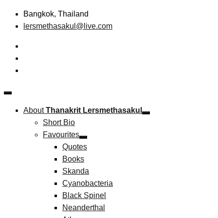
Skip
Bangkok, Thailand
to
lersmethasakul@live.com
content
The New Paradigm of Strategic Management &
Thanakrit Lersmethasakul
Technopreneurship
About
Thanakrit Lersmethasakul
Short Bio
Favourites
Quotes
Books
Skanda
Cyanobacteria
Black Spinel
Neanderthal