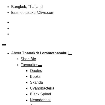
Skip
Bangkok, Thailand
to
lersmethasakul@live.com
content
The New Paradigm of Strategic Management &
Thanakrit Lersmethasakul
Technopreneurship
About
Thanakrit Lersmethasakul
Short Bio
Favourites
Quotes
Books
Skanda
Cyanobacteria
Black Spinel
Neanderthal