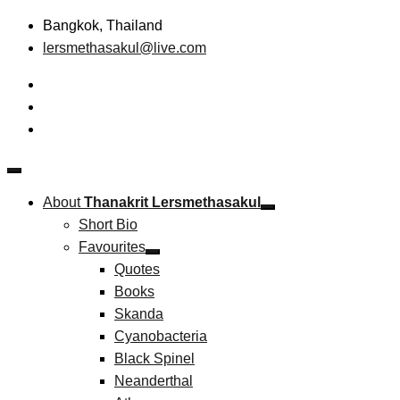
Skip
Bangkok, Thailand
to
lersmethasakul@live.com
content
The New Paradigm of Strategic Management &
Thanakrit Lersmethasakul
Technopreneurship
About
Thanakrit Lersmethasakul
Short Bio
Favourites
Quotes
Books
Skanda
Cyanobacteria
Black Spinel
Neanderthal