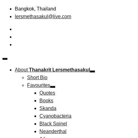
Skip
Bangkok, Thailand
to
lersmethasakul@live.com
content
The New Paradigm of Strategic Management &
Thanakrit Lersmethasakul
Technopreneurship
About
Thanakrit Lersmethasakul
Short Bio
Favourites
Quotes
Books
Skanda
Cyanobacteria
Black Spinel
Neanderthal