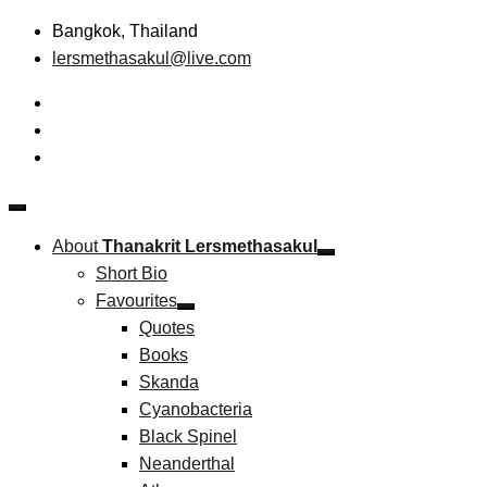
Skip
Bangkok, Thailand
to
lersmethasakul@live.com
content
The New Paradigm of Strategic Management &
Thanakrit Lersmethasakul
Technopreneurship
About
Thanakrit Lersmethasakul
Short Bio
Favourites
Quotes
Books
Skanda
Cyanobacteria
Black Spinel
Neanderthal