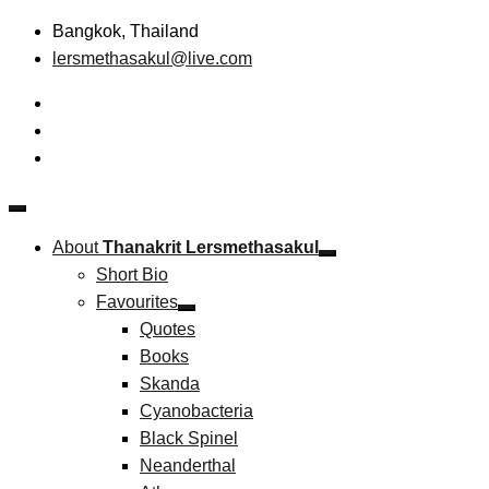
Skip
Bangkok, Thailand
to
lersmethasakul@live.com
content
The New Paradigm of Strategic Management &
Thanakrit Lersmethasakul
Technopreneurship
About
Thanakrit Lersmethasakul
Short Bio
Favourites
Quotes
Books
Skanda
Cyanobacteria
Black Spinel
Neanderthal