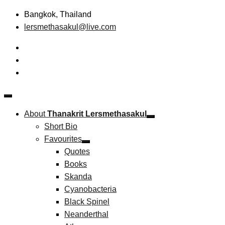
Skip
Bangkok, Thailand
to
lersmethasakul@live.com
content
The New Paradigm of Strategic Management &
Thanakrit Lersmethasakul
Technopreneurship
About
Thanakrit Lersmethasakul
Short Bio
Favourites
Quotes
Books
Skanda
Cyanobacteria
Black Spinel
Neanderthal