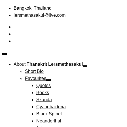
Skip
Bangkok, Thailand
to
lersmethasakul@live.com
content
The New Paradigm of Strategic Management &
Thanakrit Lersmethasakul
Technopreneurship
About
Thanakrit Lersmethasakul
Short Bio
Favourites
Quotes
Books
Skanda
Cyanobacteria
Black Spinel
Neanderthal