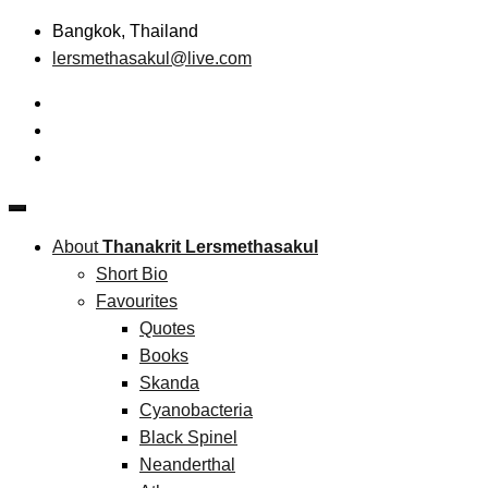
Skip
Bangkok, Thailand
to
lersmethasakul@live.com
content
The New Paradigm of Strategic Management &
Thanakrit Lersmethasakul
Technopreneurship
About
Thanakrit Lersmethasakul
Short Bio
Favourites
Quotes
Books
Skanda
Cyanobacteria
Black Spinel
Neanderthal