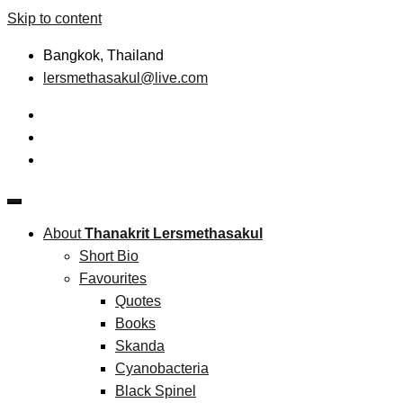
Skip to content
Bangkok, Thailand
lersmethasakul@live.com
The New Paradigm of Strategic Management &
Thanakrit Lersmethasakul
Technopreneurship
About
Thanakrit Lersmethasakul
Short Bio
Favourites
Quotes
Books
Skanda
Cyanobacteria
Black Spinel