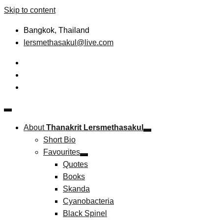
Skip to content
Bangkok, Thailand
lersmethasakul@live.com
The New Paradigm of Strategic Management &
Thanakrit Lersmethasakul
Technopreneurship
About
Thanakrit Lersmethasakul
Short Bio
Favourites
Quotes
Books
Skanda
Cyanobacteria
Black Spinel