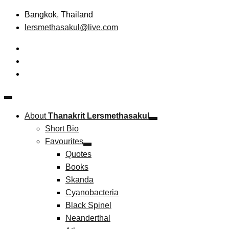
Skip
Bangkok, Thailand
to
lersmethasakul@live.com
content
The New Paradigm of Strategic Management &
Thanakrit Lersmethasakul
Technopreneurship
About
Thanakrit Lersmethasakul
Short Bio
Favourites
Quotes
Books
Skanda
Cyanobacteria
Black Spinel
Neanderthal