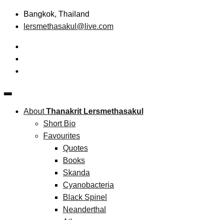
Skip
Bangkok, Thailand
to
lersmethasakul@live.com
content
The New Paradigm of Strategic Management & Technopreneu
Thanakrit Lersmethasakul
About
Thanakrit Lersmethasakul
Short Bio
Favourites
Quotes
Books
Skanda
Cyanobacteria
Black Spinel
Neanderthal