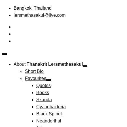
Skip
Bangkok, Thailand
to
lersmethasakul@live.com
content
The New Paradigm of Strategic Management &
Thanakrit Lersmethasakul
Technopreneurship
About
Thanakrit Lersmethasakul
Short Bio
Favourites
Quotes
Books
Skanda
Cyanobacteria
Black Spinel
Neanderthal