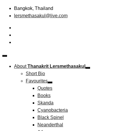
Skip
Bangkok, Thailand
to
lersmethasakul@live.com
content
The New Paradigm of Strategic Management &
Thanakrit Lersmethasakul
Technopreneurship
About
Thanakrit Lersmethasakul
Short Bio
Favourites
Quotes
Books
Skanda
Cyanobacteria
Black Spinel
Neanderthal