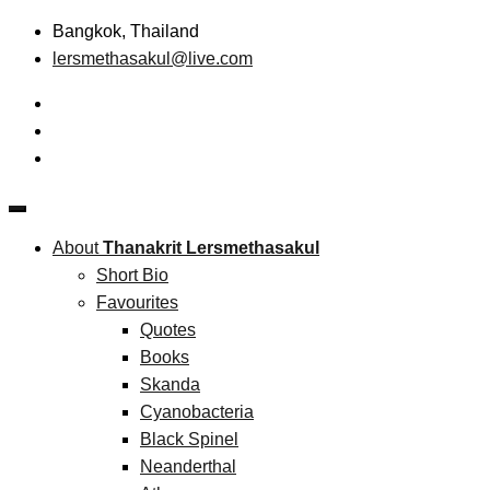
Skip
Bangkok, Thailand
to
lersmethasakul@live.com
content
The New Paradigm of Strategic Management &
Thanakrit Lersmethasakul
Technopreneurship
About
Thanakrit Lersmethasakul
Short Bio
Favourites
Quotes
Books
Skanda
Cyanobacteria
Black Spinel
Neanderthal